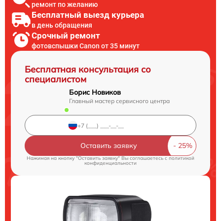
ремонт по желанию
Бесплатный выезд курьера
в день обращения
Срочный ремонт
фотовспышки Canon от 35 минут
Бесплатная консультация со
специалистом
Борис Новиков
Главный мастер сервисного центра
Оставить заявку
Нажимая на кнопку "Оставить заявку" Вы соглашаетесь c
политикой
конфиденциальности