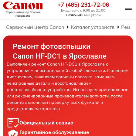
+7 (485) 231-72-06
Ежедневно с 9:00 до 21:00
Сервисный центр Canon
в
Позвонить
мне утром
Ярославле
Сервисный центр Canon
Каталог устройств
Ремон
Ремонт фотовспышки
Canon HF-DC1 в Ярославле
Выполняем ремонт Canon HF-DC1 в Ярославле с
устранением неисправностей любой сложности. Проводим
диагностику, выявляем причины поломки, заменяем
неисправные детали и восстанавливаем
работоспособность устройства. Используем оригинальные
или рекомендованные производителем запчасти, после
ремонта выполняем проверку всех функций и
предоставляем гарантию.
Официальный сервис
Гарантийное обслуживание