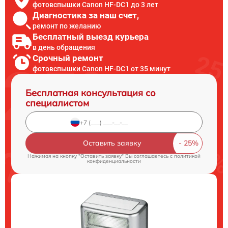
фотовспышки Canon HF-DC1 до 3 лет
Диагностика за наш счет,
ремонт по желанию
Бесплатный выезд курьера
в день обращения
Срочный ремонт
фотовспышки Canon HF-DC1 от 35 минут
Бесплатная консультация со
специалистом
Оставить заявку
Нажимая на кнопку "Оставить заявку" Вы соглашаетесь c
политикой
конфиденциальности