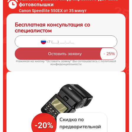
фотовспышки
Canon Speedlite 550EX от 35 минут
Бесплатная консультация со
специалистом
Оставить заявку
Нажимая на кнопку "Оставить заявку" Вы соглашаетесь c
политикой
конфиденциальности
Скидка по
-20%
предварительной