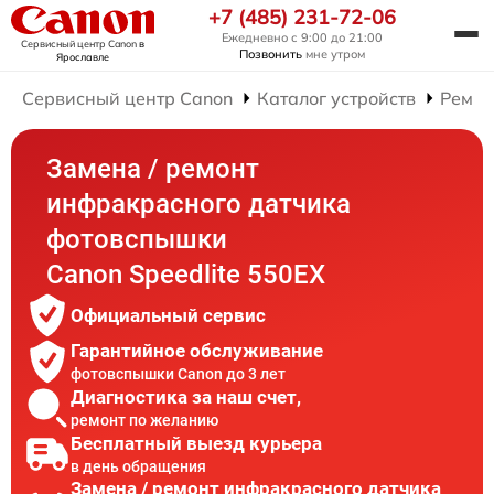
+7 (485) 231-72-06
Ежедневно с 9:00 до 21:00
Сервисный центр Canon
в
Позвонить
мне утром
Ярославле
Сервисный центр Canon
Каталог устройств
Ремон
Замена / ремонт
инфракрасного датчика
фотовспышки
Canon Speedlite 550EX
Официальный сервис
Гарантийное обслуживание
фотовспышки Canon до 3 лет
Диагностика за наш счет,
ремонт по желанию
Бесплатный выезд курьера
в день обращения
Замена / ремонт инфракрасного датчика