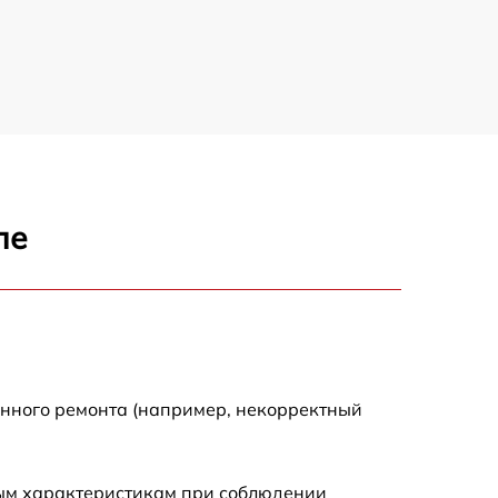
1500 р
1200 р
1800 р
ле
800 р
1500 р
2500 р
енного ремонта (например, некорректный
2200 р
ным характеристикам при соблюдении