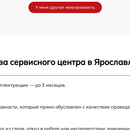
У меня другая неисправность
от 60 мин
от 60 мин
от 60 мин
ва сервисного центра в Ярослав
от 60 мин
от 60 мин
мплектующие — до 3 месяцев.
от 60 мин
авности, который прямо обусловлен с качеством провед
от 60 мин
из строя, отказ в работе или несоответствие заявлен