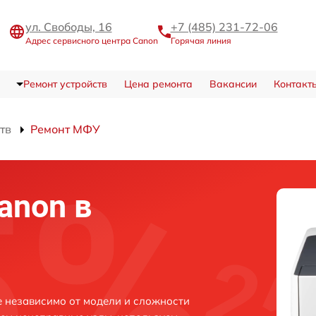
ул. Свободы, 16
+7 (485) 231-72-06
Адрес сервисного центра Canon
Горячая линия
Ремонт устройств
Цена ремонта
Вакансии
Контакт
тв
Ремонт МФУ
anon в
 независимо от модели и сложности