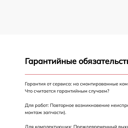
Замена вала МФУ Canon
Замена тормозной площадки МФУ Canon
Замена Wi-Fi МФУ Canon
Гарантийные обязательст
Замена каретки МФУ Canon
Замена печатной головки МФУ Canon
Гарантия от сервиса: на смонтированные ко
Что считается гарантийным случаем?
Замена печки МФУ Canon
Для работ: Повторное возникновение неиспр
Замена термопленки МФУ Canon
монтаж запчасти).
Для комплектующих: Преждевременный выход 