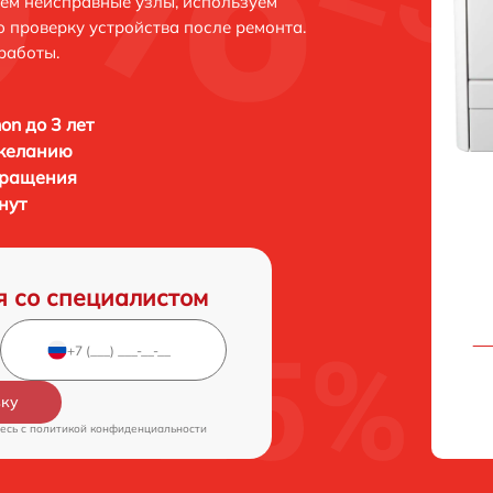
яем неисправные узлы, используем
 проверку устройства после ремонта.
работы.
n до 3 лет
 желанию
бращения
нут
я со специалистом
вку
есь c
политикой конфиденциальности