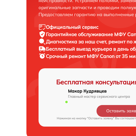
неисправности. Устраняем поломки, замен
оригинальные запчасти и проводим полную
Предоставляем гарантию на выполненные 
Официальный сервис
Гарантийное обслуживание
МФУ Cano
Диагностика за наш счет,
ремонт по
Бесплатный выезд курьера
в день о
Срочный ремонт
МФУ Canon от 35 ми
Бесплатная консультаци
Макар Кудрявцев
Главный мастер сервисного центра
Оставить зая
Нажимая на кнопку "Оставить заявку" Вы соглашает