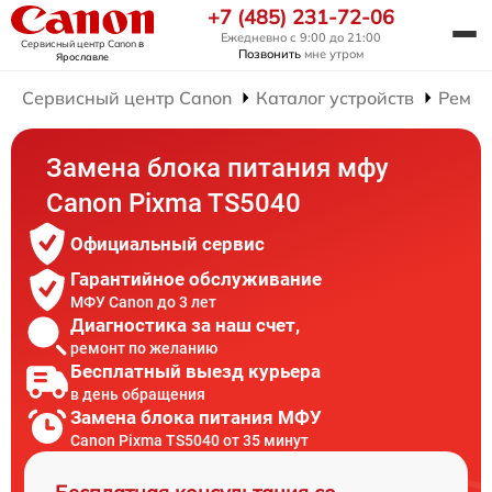
+7 (485) 231-72-06
Ежедневно с 9:00 до 21:00
Сервисный центр Canon
в
Позвонить
мне утром
Ярославле
Сервисный центр Canon
Каталог устройств
Ремо
Замена блока питания мфу
Canon Pixma TS5040
Официальный сервис
Гарантийное обслуживание
МФУ Canon до 3 лет
Диагностика за наш счет,
ремонт по желанию
Бесплатный выезд курьера
в день обращения
Замена блока питания МФУ
Canon Pixma TS5040 от 35 минут