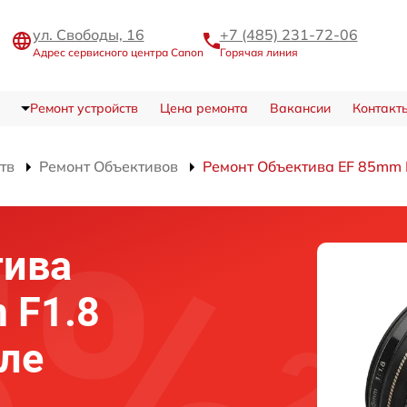
ул. Свободы, 16
+7 (485) 231-72-06
Адрес сервисного центра Canon
Горячая линия
Ремонт устройств
Цена ремонта
Вакансии
Контакт
тв
Ремонт Объективов
Ремонт Объектива EF 85mm 
тива
 F1.8
ле