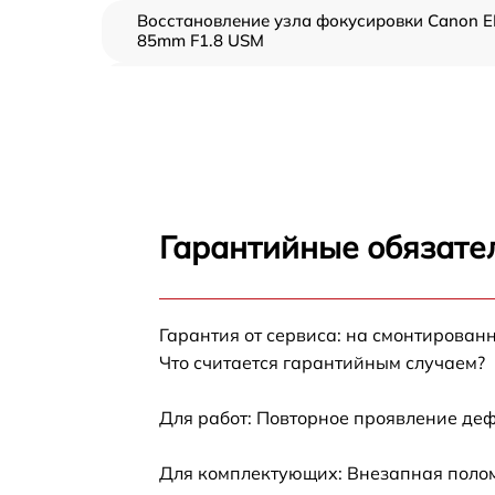
Восстановление узла фокусировки Canon E
85mm F1.8 USM
Ремонт диафрагмы Canon EF 85mm F1.8 US
Восстановление после попадания влаги
Canon EF 85mm F1.8 USM
Чистка от пыли Canon EF 85mm F1.8 USM
Гарантийные обязател
Юстировка Canon EF 85mm F1.8 USM
Гарантия от сервиса: на смонтирован
Обновление ПО Canon EF 85mm F1.8 USM
Что считается гарантийным случаем?
Замена корпуса Canon EF 85mm F1.8 USM
Для работ: Повторное проявление деф
Настройка автофокуса Canon EF 85mm F1.8
Для комплектующих: Внезапная полом
USM