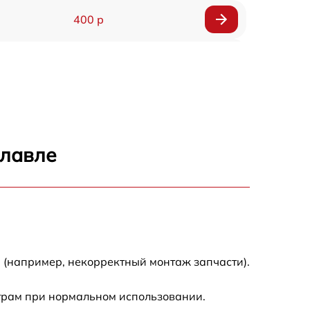
400 р
800 р
1500 р
1300 р
славле
400 р
750 р
400 р
 (например, некорректный монтаж запчасти).
1100 р
трам при нормальном использовании.