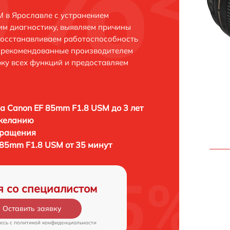
 в Ярославле с устранением
м диагностику, выявляем причины
восстанавливаем работоспособность
и рекомендованные производителем
рку всех функций и предоставляем
а Canon EF 85mm F1.8 USM до 3 лет
 желанию
бращения
 85mm F1.8 USM от 35 минут
я со специалистом
Оставить заявку
есь c
политикой конфиденциальности