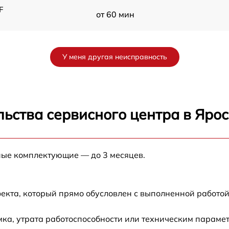
F
от 60 мин
M
от 60 мин
У меня другая неисправность
от 60 мин
от 60 мин
ьства сервисного центра в Яро
от 60 мин
ные комплектующие — до 3 месяцев.
от 60 мин
от 60 мин
екта, который прямо обусловлен с выполненной работой
от 60 мин
ка, утрата работоспособности или техническим параме