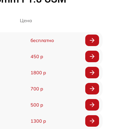
Цена
бесплатно
450 р
1800 р
700 р
500 р
1300 р