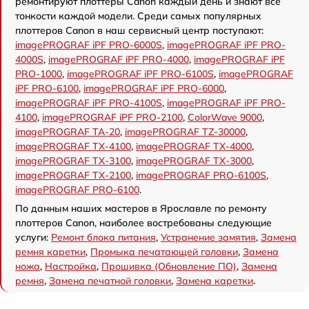
ремонтируют плоттеры Canon каждый день и знают все
тонкости каждой модели. Среди самых популярных
плоттеров Canon в наш сервисный центр поступают:
imagePROGRAF iPF PRO-6000S
,
imagePROGRAF iPF PRO-
4000S
,
imagePROGRAF iPF PRO-4000
,
imagePROGRAF iPF
PRO-1000
,
imagePROGRAF iPF PRO-6100S
,
imagePROGRAF
iPF PRO-6100
,
imagePROGRAF iPF PRO-6000
,
imagePROGRAF iPF PRO-4100S
,
imagePROGRAF iPF PRO-
4100
,
imagePROGRAF iPF PRO-2100
,
ColorWave 9000
,
imagePROGRAF TA-20
,
imagePROGRAF TZ-30000
,
imagePROGRAF TX-4100
,
imagePROGRAF TX-4000
,
imagePROGRAF TX-3100
,
imagePROGRAF TX-3000
,
imagePROGRAF TX-2100
,
imagePROGRAF PRO-6100S
,
imagePROGRAF PRO-6100
.
По данным наших мастеров в Ярославле по ремонту
плоттеров Canon, наиболее востребованы следующие
услуги:
Ремонт блока питания
,
Устранение замятия
,
Замена
ремня каретки
,
Промыка печатающей головки
,
Замена
ножа
,
Настройка
,
Прошивка (Обновление ПО)
,
Замена
ремня
,
Замена печатной головки
,
Замена каретки
.