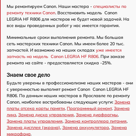
Мы ремонтируем Canon. Наши мастера -
специалисты по
ремонту техники Canon
. Восстановить модель Canon
LEGRIA HF R806 для мастеров не будет новой задачей. На
все виды проведенных работ у нас имеется гарантия.
Минимальные сроки выполнения ремонта. Мы большая
сеть мастерских техники Canon. Мы имеем более 20 тыс.
запчастей. И возможно на наших складах
уже имеется
запчасть на модель Canon LEGRIA HF R806
. При заказе
ремонта на сайте - предоставляется скидка -25%.
Знаем свое дело
Будьте уверены в профессионализме наших мастеров - они
с уверенностью выполнят ремонт Canon Canon LEGRIA HF
R806. По данным наших мастеров в Ярославле по ремонту
Canon, наиболее востребованы следующие услуги:
Замена
платы отсека карты памяти
,
Программный ремонт
,
Замена
линз
,
Замена диска управления
,
Замена диафрагмы
,
Замена платы управления
,
Замена контроллера питания
,
Замена дисплея (экрана)
,
Замена аккумулятора
,
Замена
микрофона
.