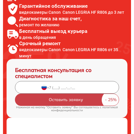
Гарантийное обслуживание
видеокамеры Canon Canon LEGRIA HF R806 до 3 лет
Диагностика за наш счет,
ремонт по желанию
Бесплатный выезд курьера
в день обращения
Срочный ремонт
видеокамеры Canon Canon LEGRIA HF R806 от 35
минут
Бесплатная консультация со
специалистом
Оставить заявку
Нажимая на кнопку "Оставить заявку" Вы соглашаетесь c
политикой
конфиденциальности