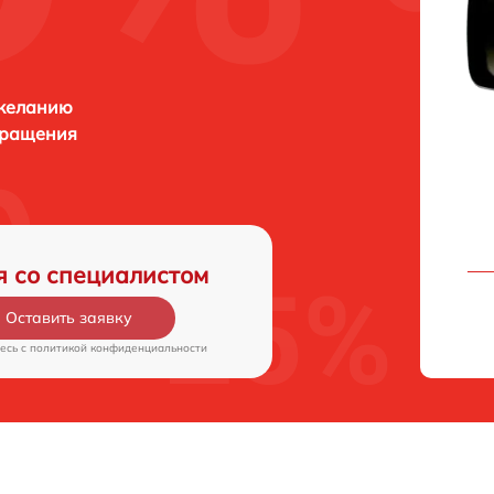
 желанию
бращения
я со специалистом
Оставить заявку
есь c
политикой конфиденциальности